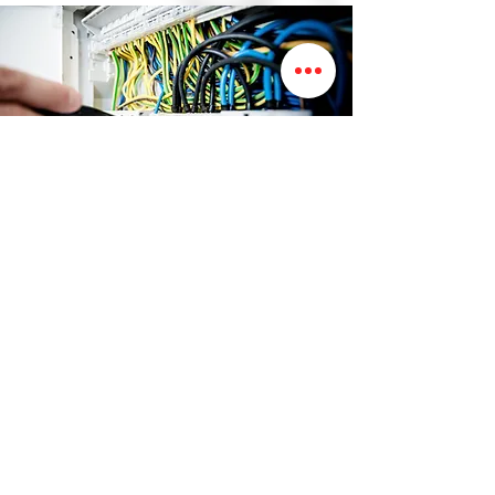
Pomiary instalacji elektrycznych
ADW Serwis oferuje pomiary
i konserwacje instalacji
teletechnicznych
i elektrycznych
wewnętrznych i zewnętrznych
w
zakresie: